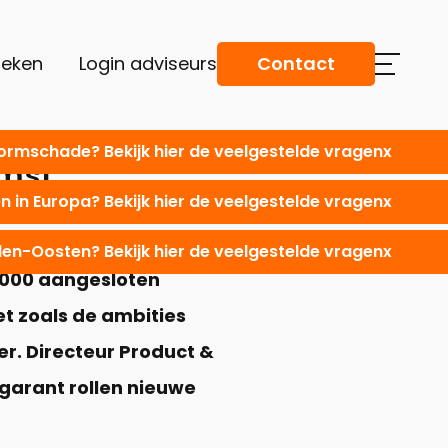
oeken
Login adviseurs
Contact
tormschade? Bekijk hier de veelgestelde vragen
x
mst’
 in Europa? Bekijk hier de veelgestelde vragen
x
dden-Oosten? Bekijk hier de veelgestelde vragen
x
3.000 aangesloten
et zoals de ambities
er. Directeur Product &
garant rollen nieuwe