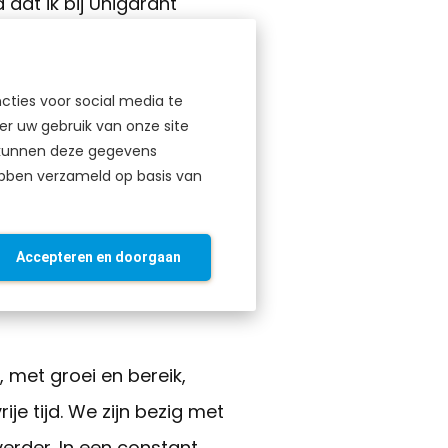
dat ik bij Unigarant
r hoe ze voor mensen
cties voor social media te
r uw gebruik van onze site
e continuïteit voor de
s kunnen deze gegevens
producten nodig en een
ebben verzameld op basis van
n partijen gekomen en
Accepteren en doorgaan
met groei en bereik,
je tijd. We zijn bezig met
erder. In een constant