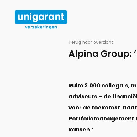
Ga naar de inhoud
Terug naar overzicht
Alpina Group:
Ruim 2.000 collega’s, m
adviseurs – de financië
voor de toekomst. Daari
Portfoliomanagement M
kansen.’