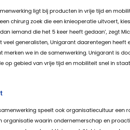
enwerking ligt bij producten in vrije tijd en mobil
k een chirurg zoek die een knieoperatie uitvoert, kie
dan iemand die het 5 keer heeft gedaan’, zegt Mich
bt veel generalisten, Unigarant daarentegen heeft e
t merken we in de samenwerking. Unigarant is d
e op gebied van vrije tijd en mobiliteit snel in sta
t
amenwerking speelt ook organisatiecultuur een ro
en organisatie waarin ondernemerschap en proactivit