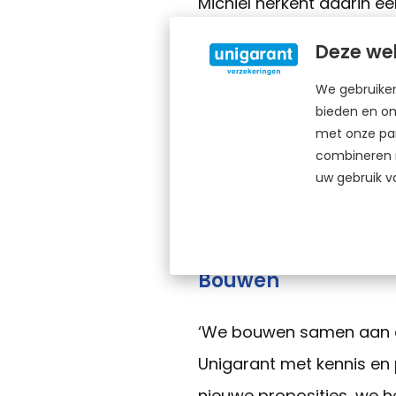
Michiel herkent daarin e
regelmatig mensen spreek 
Deze web
zorgen en over de interne
We gebruiken
bieden en om
Die stabiliteit is ook wat 
met onze par
klant. Onze klanten staa
combineren m
uw gebruik v
partner die er over tien 
gegaan, maar Unigarant s
Bouwen
‘We bouwen samen aan de
Unigarant met kennis en p
nieuwe proposities, we 