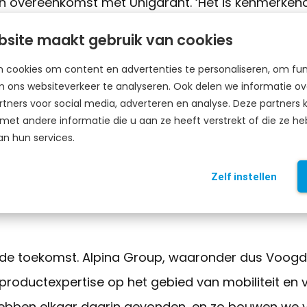
en overeenkomst met Unigarant. ‘Het is kenmerkend 
die al lange tijd in dienst zijn. Dat zegt iets ove
site maakt gebruik van cookies
 cultuur.’
 cookies om content en advertenties te personaliseren, om fun
 ons websiteverkeer te analyseren. Ook delen we informatie ove
Alpina Group zoekt in een partner. ‘Uiteindelijk wil j
tners voor social media, adverteren en analyse. Deze partner
n op één, en om ze op één te zetten heb je goede 
et andere informatie die u aan ze heeft verstrekt of die ze h
an hun services.
jaar nog steeds staat. In de verzekeringswereld zij
taat stevig.’
Zelf instellen
 toekomst. Alpina Group, waaronder dus Voogd, 
roductexpertise op het gebied van mobiliteit en vri
hebben elkaar daarin gevonden, en zo bouwen we v