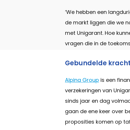
‘We hebben een langdurige
de markt liggen die we no
met Unigarant. Hoe kunn
vragen die in de toekom
Gebundelde krach
Alpina Group
is een fina
verzekeringen van Unigar
sinds jaar en dag volmac
gaan de ene keer over b
proposities komen op taf