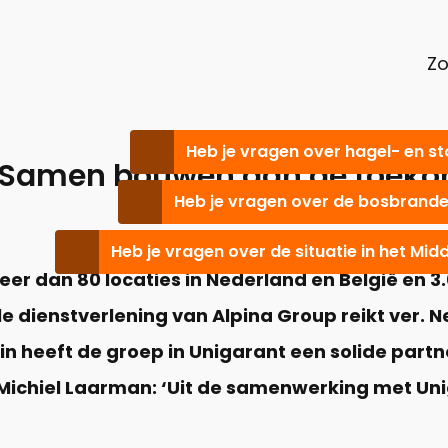
Z
Heb je vragen over hagel- en s
 ‘Samen bouwen aan de toeko
Heb je vragen over de bosbranden
Heb je vragen over de situatie in het Mi
eer dan 80 locaties in Nederland en België en 
le dienstverlening van Alpina Group reikt ver. N
n heeft de groep in Unigarant een solide partn
ichiel Laarman: ‘Uit de samenwerking met Uni