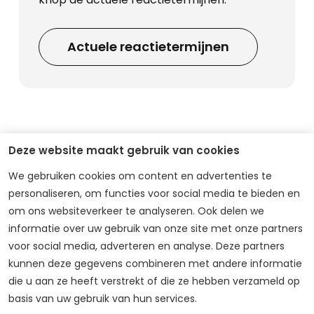
Actuele reactietermijnen
Deze website maakt gebruik van cookies
Meer informatie over
We gebruiken cookies om content en advertenties te
personaliseren, om functies voor social media te bieden en
ons en onze
om ons websiteverkeer te analyseren. Ook delen we
producten
informatie over uw gebruik van onze site met onze partners
voor social media, adverteren en analyse. Deze partners
kunnen deze gegevens combineren met andere informatie
Wil je meer weten over Unigarant als bedrijf,
die u aan ze heeft verstrekt of die ze hebben verzameld op
basis van uw gebruik van hun services.
over de verzekeringen die we aanbieden,