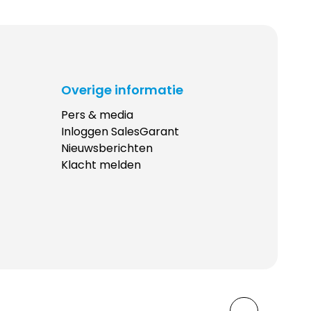
arant rollen nieuwe kansen.’ ‘We
, prettige en stabiele relatie. Maar we
er kansen in de markt liggen die we nog
’, zegt Michiel. ‘Daarin trekken we nu
nigarant. Hoe kunnen we samen zorgen
Overige informatie
osities in de markt hebben, voor vragen
?’ Gebundelde krachten
Pers & media
inancieel dienstverlener met 3.000
Inloggen SalesGarant
airs die de verzekeringen van
Nieuwsberichten
Ook onderdeel van Alpina Group is
Klacht melden
, sinds jaar en dag volmacht van
kken tussen Alpina Group en de
 ene keer over bestaande producten
ook nieuwe gezamenlijke proposities
d en mobiliteit – domeinen waarin
s ik een chirurg zoek die een
kies ik liever iemand die dat al 150 keer