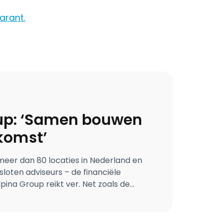
arant.
erhalen
up: ‘Samen bouwen
komst’
 meer dan 80 locaties in Nederland en
sloten adviseurs – de financiële
pina Group reikt ver. Net zoals de
omst. Daarin heeft de groep in
partner. Directeur Product &
Michiel Laarman: ‘Uit de