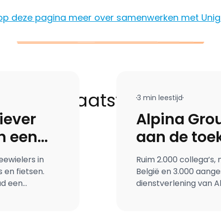
op deze pagina meer over samenwerken met Unig
ier onze laatste succesv
3 min leestijd
iever
Alpina Gro
n een
aan de toe
ewielers in
Ruim 2.000 collega’s,
s en fietsen.
België en 3.000 aange
ad een
dienstverlening van Al
te in 1957 de
ambities voor de toek
jaar geleden
Unigarant een solide 
ekeringen staan
Portfoliomanagement 