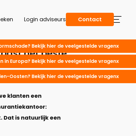
oeken
Login adviseurs
Contact
tormschade? Bekijk hier de veelgestelde vragen
x
 past het beste
 in Europa? Bekijk hier de veelgestelde vragen
x
dden-Oosten? Bekijk hier de veelgestelde vragen
x
uwe klanten een
surantiekantoor:
 Dat is natuurlijk een