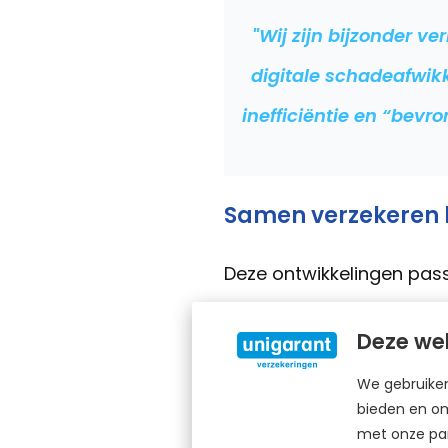
"Wij zijn bijzonder v
digitale schadeafwikk
inefficiëntie en “bev
Samen verzekeren
Deze ontwikkelingen pas
verzekeren betaalbaar te
Deze web
we de operationele kost
We gebruiken
Bij Unigarant geloven we
bieden en om
met onze par
blijven we werken aan eff