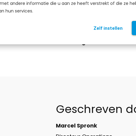
et andere informatie die u aan ze heeft verstrekt of die ze h
ngen van vandaag, maar bouwen we ook aan een t
an hun services.
n betaalbaar blijft voor iedereen.
Zelf instellen
oekomst in schadeafhandeling!
Geschreven d
Marcel Spronk