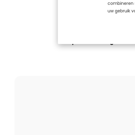
combineren m
inspelen op de uitdagi
uw gebruik v
verzekeren toegankelijk e
Op naar een digitale t