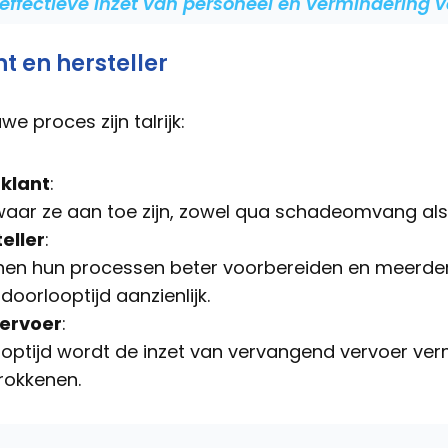
effectieve inzet van personeel en vermindering 
t en hersteller
e proces zijn talrijk:
 klant
:
waar ze aan toe zijn, zowel qua schadeomvang als
teller
:
nen hun processen beter voorbereiden en meerde
doorlooptijd aanzienlijk.
ervoer
:
ooptijd wordt de inzet van vervangend vervoer ver
rokkenen.