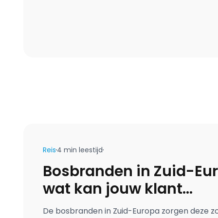
Blijf op
Reis
4 min leestijd
Bosbranden in Zuid-Eu
wat kan jouw klant
verwachten?
De bosbranden in Zuid-Europa zorgen deze z