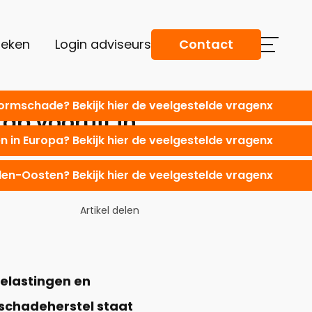
oeken
Login adviseurs
Contact
tormschade? Bekijk hier de veelgestelde vragen
x
ap vooruit in
 in Europa? Bekijk hier de veelgestelde vragen
x
dden-Oosten? Bekijk hier de veelgestelde vragen
x
Artikel delen
belastingen en
schadeherstel staat