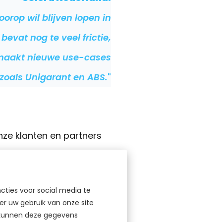
oorop wil blijven lopen in
evat nog te veel frictie,
e maakt nieuwe use-cases
zoals Unigarant en ABS.
"
ze klanten en partners
 versnellen, verminderen
cties voor social media te
 onze partners en klanten
r uw gebruik van onze site
s kunnen deze gegevens
ijven we niet alleen