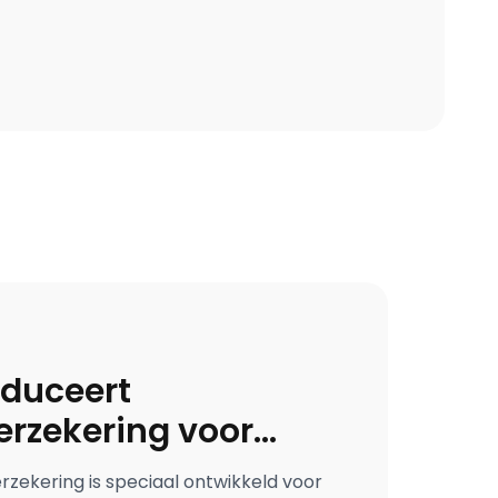
te
nieuws
duceert
erzekering voor
rs
zekering is speciaal ontwikkeld voor