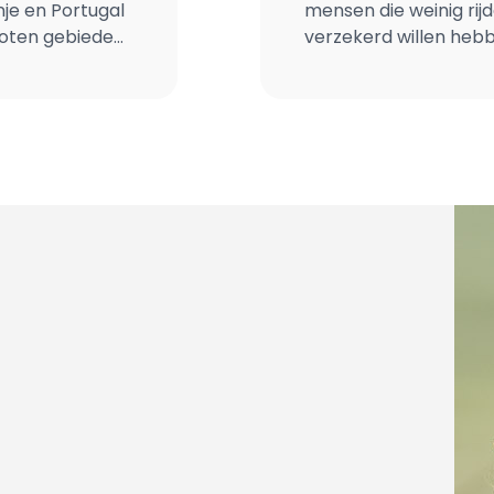
nje en Portugal
mensen die weinig rij
loten gebieden
verzekerd willen hebb
sonen en andere
premie per maand, aa
m goed te
het aantal gereden ki
ng wel en niet
de premie beter aan o
verzekering past bij 
betaalbaar en toeganke
j hun vakantie
kilometerverzekering 
 buurt van hun
8.500 kilometer per ja
 dan zorgen
de eigen woonplaats 
noeg voor een
werkverkeer. Een trad
bestuurders niet alti
d dat klanten
Kilometerverzekering 
 van bosbranden
aansluit op hun persoo
trekt een klant
per klant tussen de 100 en 
ar is
Kilometerverzekering
 is er meestal
past bij het werkelijke 
vies, een
en flexibel,” zegt Fl
eer beschikbaar?
Verzekeren en Unigarant Hoe het werkt De