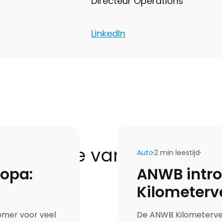
Directeur Operations
LinkedIn
 de hoogte van het laats
Auto
2 min leestijd
ropa:
ANWB intro
Kilometerv
weinigrijde
omer voor veel
De ANWB Kilometerver