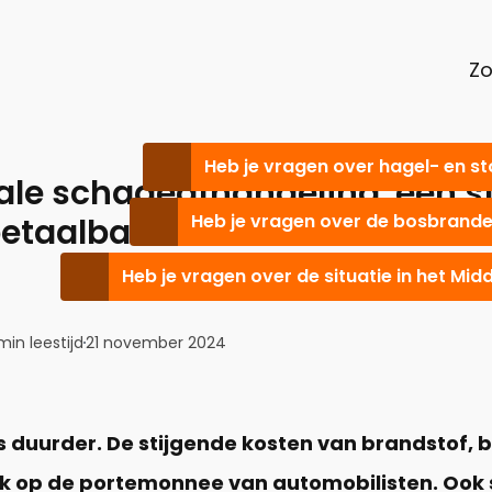
Z
Heb je vragen over hagel- en s
tale schadeafhandeling: een st
Heb je vragen over de bosbranden
 betaalbaarheid
Heb je vragen over de situatie in het Mi
min leestijd
21 november 2024
s duurder. De stijgende kosten van brandstof, 
k op de portemonnee van automobilisten. Ook 