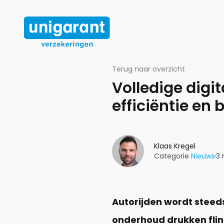
Ga naar de inhoud
Terug naar overzicht
Volledige digi
efficiëntie en
Klaas Kregel
Categorie
Nieuws
3 
Autorijden wordt steed
onderhoud drukken flin