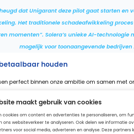
erheugd dat Unigarant deze pilot gaat starten en v
eling. Het traditionele schadeafwikkeling proces b
roren momenten”. Solera’s unieke AI-technologi
mogelijk voor toonaangevende bedrijven 
 betaalbaar houden
sen perfect binnen onze ambitie om samen met on
 houden. Door het proces te vereenvoudigen en te
site maakt gebruik van cookies
en en verhogen we het gemak voor onze klanten.
 cookies om content en advertenties te personaliseren, om fun
 dat innovatie een gezamenlijke inspanning is. Met
 ons websiteverkeer te analyseren. Ook delen we informatie ove
tners voor social media, adverteren en analyse. Deze partner
iciëntere processen en slimmere oplossingen. Zo bl