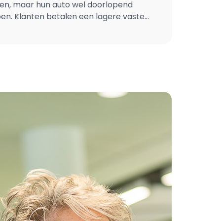
den, maar hun auto wel doorlopend
en. Klanten betalen een lagere vaste
ngevuld met een bedrag op basis van
lometers per kwartaal. Daarmee sluit
p het gebruik van de auto. De
het streven van ANWB om mobiliteit
lijk te houden. De
is geschikt voor automobilisten die tot
ar rijden. Denk aan auto’s die vooral in
worden gebruikt of voor kort woon-
itionele autoverzekering is voor deze
jd de meest passende oplossing. Met de
krijgen klanten een premie die beter
nlijke situatie. De besparing varieert
120 euro per jaar. “Met de ANWB
 bieden we een oplossing die beter
gebruik van de auto: eerlijk, inzichtelijk
oor van Workum, directeur van ANWB
 gereden