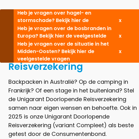
Ga naar de inhoud
Heb je vragen over hagel- en
stormschade? Bekijk hier de
x
veelgestelde vragen
Heb je vragen over de bosbranden in
Europa? Bekijk hier de veelgestelde
x
vragen
Heb je vragen over de situatie in het
Midden-Oosten? Bekijk hier de
x
De Unigarant
Doorlopende
veelgestelde vragen
Reisverzekering
Backpacken in Australië? Op de camping in
Frankrijk? Of een stage in het buitenland? Stel
de Unigarant Doorlopende Reisverzekering
samen naar eigen wensen en behoefte. Ook in
2025 is onze Unigarant Doorlopende
Reisverzekering (variant Compleet) als beste
getest door de Consumentenbond.